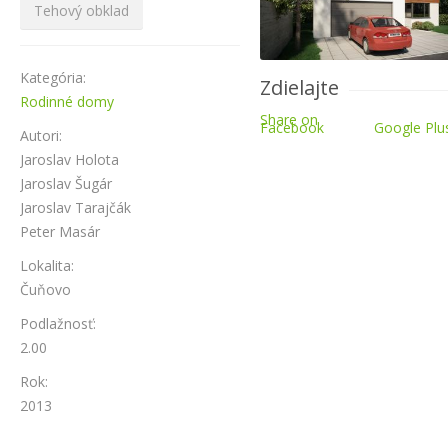
Tehový obklad
Kategória:
Zdielajte
Rodinné domy
Share on
Facebook
Google Plu
Autori:
Jaroslav Holota
Jaroslav Šugár
Jaroslav Tarajčák
Peter Masár
Lokalita:
Čuňovo
Podlažnosť:
2.00
Rok:
2013