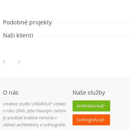
Podobné projekty
Naši klienti
Rodinný dom, Vajnory
O nás
Naše služby
creative studio UNGROUP vzniklo
Rodinný dom, Most pri B
Architektúra
v roku 2000. Jeho hlavným cieľom
je prinášať kvalitné riešenia v
Scénografia
oblasti architektúry a scénografie.