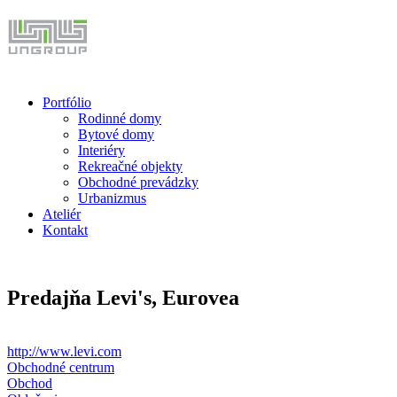
Skočiť na hlavný obsah
Portfólio
Rodinné domy
Bytové domy
Interiéry
Rekreačné objekty
Obchodné prevádzky
Urbanizmus
Ateliér
Kontakt
Predajňa Levi's, Eurovea
http://www.levi.com
Obchodné centrum
Obchod