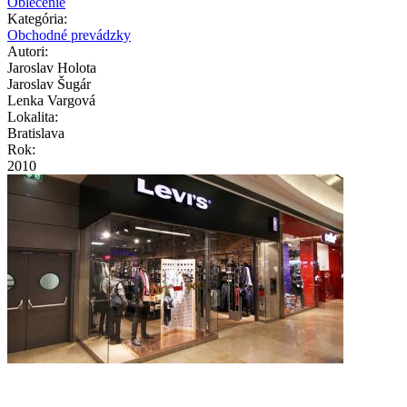
Oblečenie
Kategória:
Obchodné prevádzky
Autori:
Jaroslav Holota
Jaroslav Šugár
Lenka Vargová
Lokalita:
Bratislava
Rok:
2010
levis-eurovea-010.jpg
levis-eurovea-009.jpg